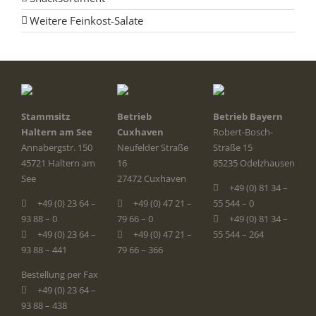
Weitere Feinkost-Salate
Stammsitz
Betrieb
Betrieb Bayern
Haltern am See
Cuxhaven
Robert-Bosch-
Annabergstr. 150
Neufelder Straße
Straße 15
45721 Haltern am
16
85235 Odelzhausen
See
27472 Cuxhaven
+49 (0) 81 34 –
+49 (0) 23 64 –
+49 (0) 47 21 –
55 544 – 0
93 88 – 0
79 66 – 0
+49 (0) 81 34 –
+49 (0) 23 64 –
+49 (0) 47 21 –
55 544 – 264
93 88 – 441
79 66 – 366
Bestellung per Fax
+49 (0) 23 64 –
93 88 – 438