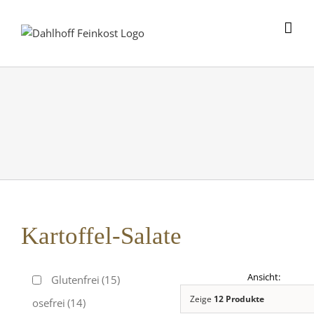
Skip
to
content
Kartoffel-Salate
Glutenfrei
(15)
Zeige
12 Produkte
Laktosefrei
(14)