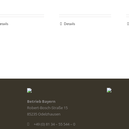
etails
Details
Betrieb Bayern
Robert-Bosch-Straße 15
85235 Odelzhausen
+49 (0) 81 34 – 55 544 – 0