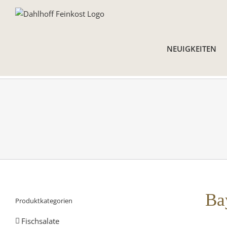
Skip
to
content
NEUIGKEITEN
Ba
Produktkategorien
Fischsalate