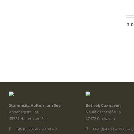
D
Stammsitz Haltern am See
Betrieb Cuxhaven
Annabergstr. 150
Neufelder Straße 16
45721 Haltern am See
27472 Cuxhaven
+49 (0) 23 64 – 93 88 – 0
+49 (0) 47 21 – 79 66 – 0