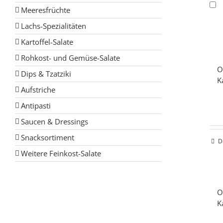
Meeresfrüchte
Lachs-Spezialitäten
Kartoffel-Salate
Rohkost- und Gemüse-Salate
O
Dips & Tzatziki
K
Aufstriche
Antipasti
Saucen & Dressings
Snacksortiment
D
Weitere Feinkost-Salate
O
K