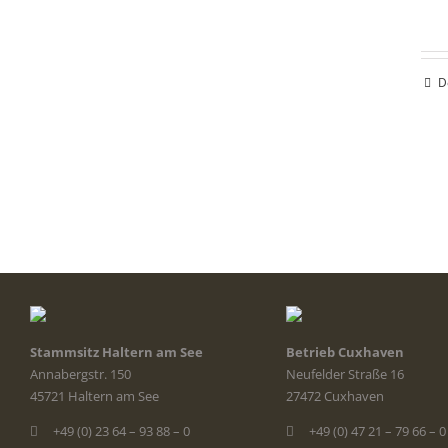
D
Stammsitz Haltern am See
Betrieb Cuxhaven
Annabergstr. 150
Neufelder Straße 16
45721 Haltern am See
27472 Cuxhaven
+49 (0) 23 64 – 93 88 – 0
+49 (0) 47 21 – 79 66 – 0