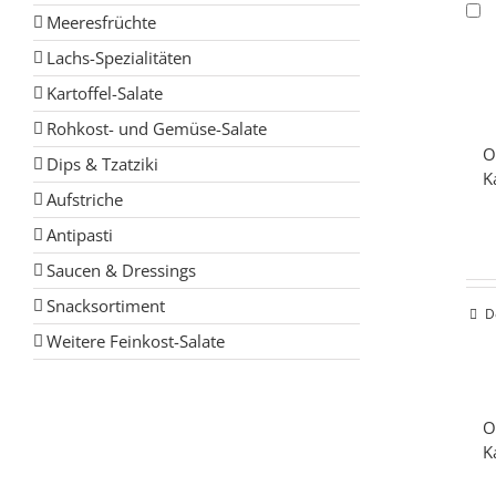
Meeresfrüchte
Lachs-Spezialitäten
Kartoffel-Salate
Rohkost- und Gemüse-Salate
O
Dips & Tzatziki
K
Aufstriche
Antipasti
Saucen & Dressings
Snacksortiment
D
Weitere Feinkost-Salate
O
K