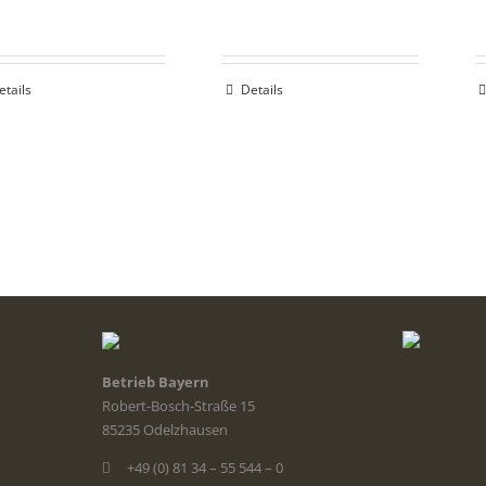
etails
Details
Betrieb Bayern
Robert-Bosch-Straße 15
85235 Odelzhausen
+49 (0) 81 34 – 55 544 – 0