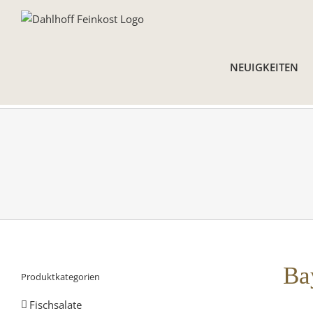
Skip
to
content
NEUIGKEITEN
Ba
Produktkategorien
Fischsalate