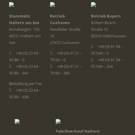
Stammsitz
Betrieb
Betrieb Bayern
Haltern am See
Cuxhaven
Robert-Bosch-
Annabergstr. 150
Neufelder Straße
Straße 15
45721 Haltern am
16
85235 Odelzhausen
See
27472 Cuxhaven
+49 (0) 81 34 –
+49 (0) 23 64 –
+49 (0) 47 21 –
55 544 – 0
93 88 – 0
79 66 – 0
+49 (0) 81 34 –
+49 (0) 23 64 –
+49 (0) 47 21 –
55 544 – 264
93 88 – 441
79 66 – 366
Bestellung per Fax
+49 (0) 23 64 –
93 88 – 438
Fabrikverkauf Haltern