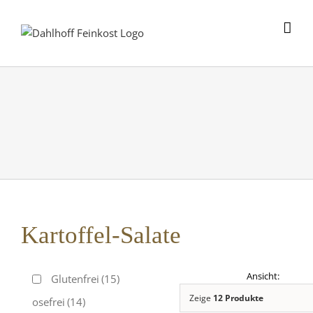
Skip
to
content
Kartoffel-Salate
Glutenfrei
(15)
Zeige
12 Produkte
Laktosefrei
(14)