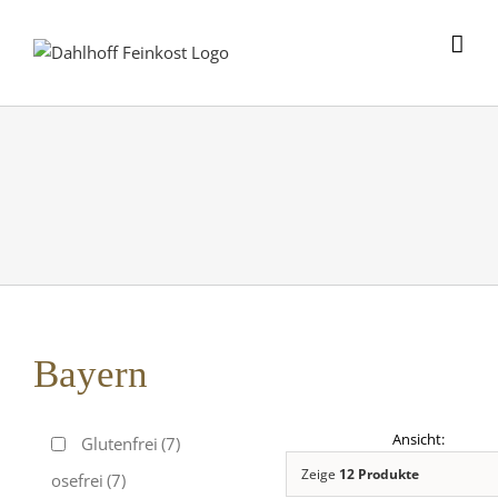
Skip
to
content
Bayern
Glutenfrei
(7)
Zeige
12 Produkte
Laktosefrei
(7)