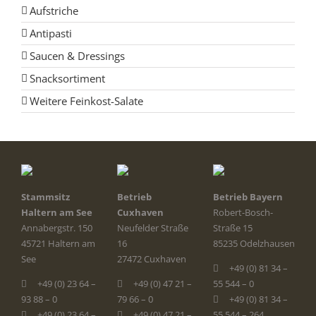
Aufstriche
Antipasti
Saucen & Dressings
Snacksortiment
Weitere Feinkost-Salate
Stammsitz
Betrieb
Betrieb Bayern
Haltern am See
Cuxhaven
Robert-Bosch-
Annabergstr. 150
Neufelder Straße
Straße 15
45721 Haltern am
16
85235 Odelzhausen
See
27472 Cuxhaven
+49 (0) 81 34 –
+49 (0) 23 64 –
+49 (0) 47 21 –
55 544 – 0
93 88 – 0
79 66 – 0
+49 (0) 81 34 –
+49 (0) 23 64 –
+49 (0) 47 21 –
55 544 – 264