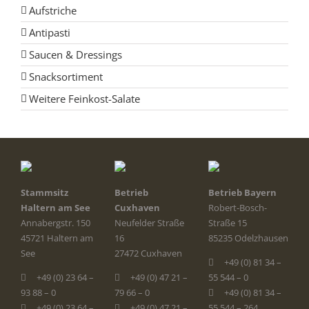
Aufstriche
Antipasti
Saucen & Dressings
Snacksortiment
Weitere Feinkost-Salate
Stammsitz
Betrieb
Betrieb Bayern
Haltern am See
Cuxhaven
Robert-Bosch-
Annabergstr. 150
Neufelder Straße
Straße 15
45721 Haltern am
16
85235 Odelzhausen
See
27472 Cuxhaven
+49 (0) 81 34 –
+49 (0) 23 64 –
+49 (0) 47 21 –
55 544 – 0
93 88 – 0
79 66 – 0
+49 (0) 81 34 –
+49 (0) 23 64 –
+49 (0) 47 21 –
55 544 – 264