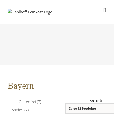
Skip
to
content
Bayern
Glutenfrei
(7)
Zeige
12 Produkte
Laktosefrei
(7)