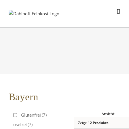
Skip
to
content
Bayern
Glutenfrei
(7)
Zeige
12 Produkte
Laktosefrei
(7)