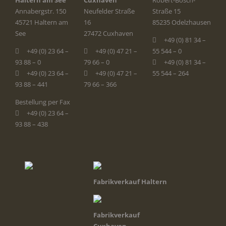
Haltern am See
Cuxhaven
Robert-Bosch-
Annabergstr. 150
Neufelder Straße
Straße 15
45721 Haltern am
16
85235 Odelzhausen
See
27472 Cuxhaven
+49 (0) 81 34 –
+49 (0) 23 64 –
+49 (0) 47 21 –
55 544 – 0
93 88 – 0
79 66 – 0
+49 (0) 81 34 –
+49 (0) 23 64 –
+49 (0) 47 21 –
55 544 – 264
93 88 – 441
79 66 – 366
Bestellung per Fax
+49 (0) 23 64 –
93 88 – 438
Fabrikverkauf Haltern
Fabrikverkauf