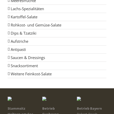
Meeresfrüchte
Lachs-Spezialitäten
Kartoffel-Salate
Rohkost- und Gemüse-Salate
Dips & Tzatziki
Aufstriche
Antipasti
Saucen & Dressings
Snacksortiment
Weitere Feinkost-Salate
Stammsitz
Betrieb
Betrieb Bayern