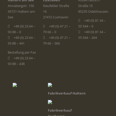
Haltern am See
Cuxhaven
Robert-Bosch-
Annabergstr. 150
Neufelder Straße
Straße 15
45721 Haltern am
16
85235 Odelzhausen
See
27472 Cuxhaven
+49 (0) 81 34 –
+49 (0) 23 64 –
+49 (0) 47 21 –
55 544 – 0
93 88 – 0
79 66 – 0
+49 (0) 81 34 –
+49 (0) 23 64 –
+49 (0) 47 21 –
55 544 – 264
93 88 – 441
79 66 – 366
Bestellung per Fax
+49 (0) 23 64 –
93 88 – 438
Fabrikverkauf Haltern
Fabrikverkauf