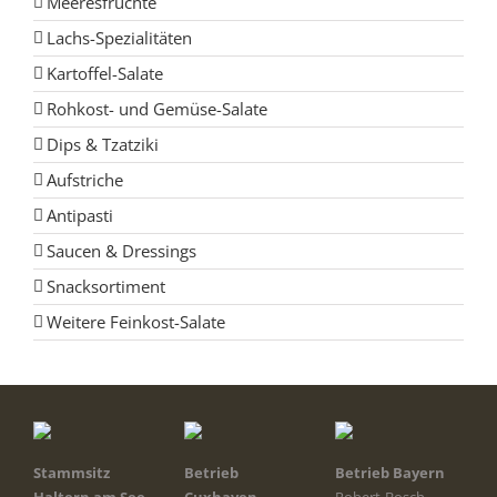
Meeresfrüchte
Lachs-Spezialitäten
Kartoffel-Salate
Rohkost- und Gemüse-Salate
Dips & Tzatziki
Aufstriche
Antipasti
Saucen & Dressings
Snacksortiment
Weitere Feinkost-Salate
Stammsitz
Betrieb
Betrieb Bayern