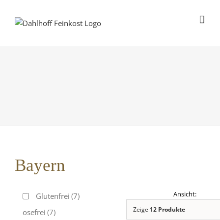
Skip
to
content
Bayern
Glutenfrei
(7)
Zeige
12 Produkte
Laktosefrei
(7)